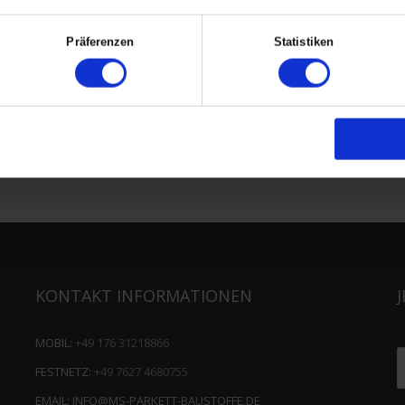
Präferenzen
Statistiken
KONTAKT INFORMATIONEN
V
MOBIL:
+49 176 31218866
FESTNETZ:
+49 7627 4680755
EMAIL:
INFO@MS-PARKETT-BAUSTOFFE.DE