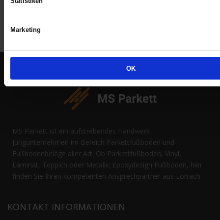
Statistiken
Marketing
OK
MS Parkett ist ein aufstrebendes Handwerk
Jungunternehmen im Bereich Parkettfußboden und
Fußbodenbeläge aller Art. Ob Parkettfußboden, Vinyl,
Laminat, Teppich oder Metallic Epoxydesign Fußboden, hier
finden Sie Ihren kompetenten Ansprechpartner aus Lörrach.
KONTAKT INFORMATIONEN