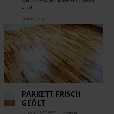
sieht wunderbar aus und hält alles kuschelig
warm!
Read more →
PARKETT FRISCH
12
GEÖLT
Juni
Category:
By:
Sven
0 comment