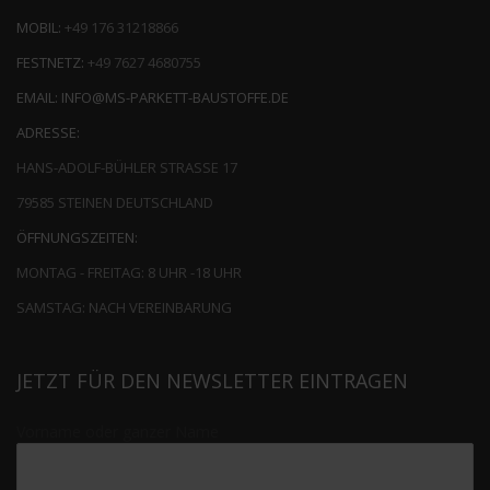
MOBIL:
+49 176 31218866
FESTNETZ:
+49 7627 4680755
EMAIL:
INFO@MS-PARKETT-BAUSTOFFE.DE
ADRESSE:
HANS-ADOLF-BÜHLER STRASSE 17
79585 STEINEN DEUTSCHLAND
ÖFFNUNGSZEITEN:
MONTAG - FREITAG: 8 UHR -18 UHR
SAMSTAG: NACH VEREINBARUNG
JETZT FÜR DEN NEWSLETTER EINTRAGEN
Vorname oder ganzer Name