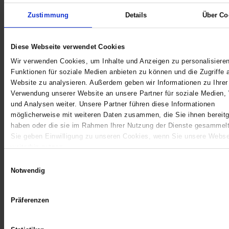
Zustimmung
Details
Über Co
KATEGORIEN
Diese Webseite verwendet Cookies
Keine Kategorien
Wir verwenden Cookies, um Inhalte und Anzeigen zu personalisieren
Funktionen für soziale Medien anbieten zu können und die Zugriffe 
Website zu analysieren. Außerdem geben wir Informationen zu Ihrer
Verwendung unserer Website an unsere Partner für soziale Medien,
META
und Analysen weiter. Unsere Partner führen diese Informationen
möglicherweise mit weiteren Daten zusammen, die Sie ihnen bereitg
haben oder die sie im Rahmen Ihrer Nutzung der Dienste gesammel
Anmelden
Sie geben Einwilligung zu unseren Cookies, wenn Sie unsere Webse
weiterhin nutzen.
Eintrags-Feed
Einwilligungsauswahl
Notwendig
Kommentar-Feed
Präferenzen
WordPress.org