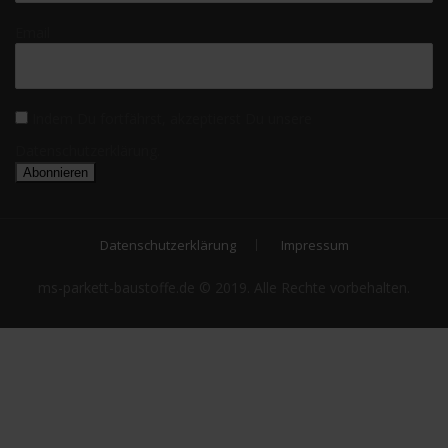
Email
Indem Du fortfährst, akzeptierst Du unsere
Datenschutzerklärung.
Datenschutzerklärung
Impressum
ms-parkett-baustoffe.de © 2019. Alle Rechte vorbehalten.