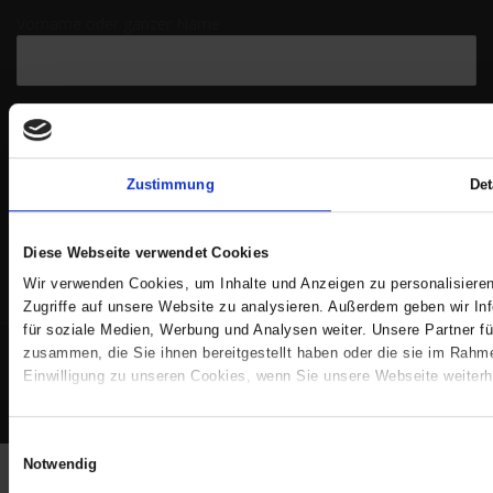
Vorname oder ganzer Name
Email
Zustimmung
Det
Indem Du fortfährst, akzeptierst Du unsere
Datenschutzerklärung.
Diese Webseite verwendet Cookies
Wir verwenden Cookies, um Inhalte und Anzeigen zu personalisieren
Zugriffe auf unsere Website zu analysieren. Außerdem geben wir In
für soziale Medien, Werbung und Analysen weiter. Unsere Partner f
Datenschutzerklärung
Impressum
zusammen, die Sie ihnen bereitgestellt haben oder die sie im Rah
Einwilligung zu unseren Cookies, wenn Sie unsere Webseite weiterh
ms-parkett-baustoffe.de © 2019. Alle Rechte vorbehalten.
Einwilligungsauswahl
Notwendig